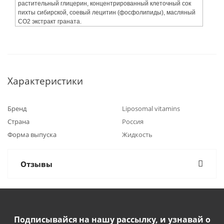
растительный глицерин, концентрированный клеточный сок
пихты сибирской, соевый лецитин (фосфолипиды), масляный
СО2 экстракт граната.
Характеристики
Бренд
Liposomal vitamins
Страна
Россия
Форма выпуска
Жидкость
Отзывы
Подписывайся на нашу рассылку, и узнавай о