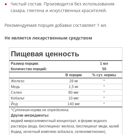
Чистый состав. Производится без использования
сахара, глютена и искусственных красителей.
Рекомендуемая порция добавки составляет 1 мл.
Не является лекарственным средством
Пищевая ценность
Размер порции:
1 мл
Количество порций:
50
В порции
% сут. нормы
Железо
28 мг
*
Медь
1,5 мг
*
Селен
80 мкг
*
Кобальт
10 мкг
*
Йод
140 мкг
*
*Суточная норма не определена.
Другие ингредиенты:
жидкий микроэлементный концентрат, в форме водного
раствора (вода, бисглицинат железа, бисглицинат меди, калий
йодид, хелатный комплекс кобальта, селенометионин),