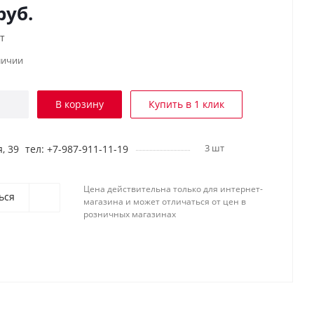
руб.
т
личии
В корзину
Купить в 1 клик
3 шт
, 39
тел: +7-987-911-11-19
Цена действительна только для интернет-
ься
магазина и может отличаться от цен в
розничных магазинах