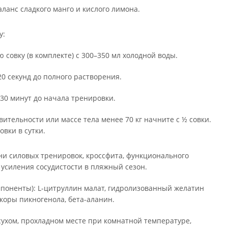
ланс сладкого манго и кислого лимона.
у:
совку (в комплекте) с 300–350 мл холодной воды.
0 секунд до полного растворения.
30 минут до начала тренировки.
ительности или массе тела менее 70 кг начните с ½ совки.
вки в сутки.
ни силовых тренировок, кроссфита, функционального
я усиления сосудистости в пляжный сезон.
мпоненты): L-цитруллин малат, гидролизованный желатин
 коры пикногенола, бета-аланин.
сухом, прохладном месте при комнатной температуре,