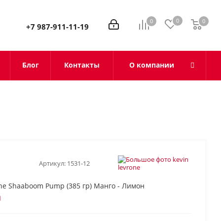
0
0
0
0
+7 987-911-11-19
Блог
Контакты
О компании
Артикул:
1531-12
one Shaaboom Pump (385 гр) Манго - Лимон