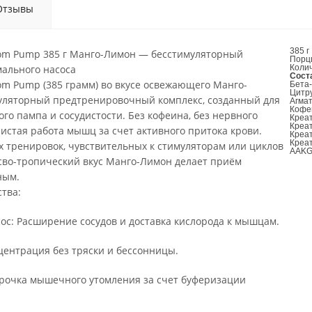
Отзывы
385 г
oom Pump 385 г Манго-Лимон — бесстимуляторный
Порци
мального насоса
Колич
Сост
om Pump (385 грамм) во вкусе освежающего Манго-
Бета
Цитр
уляторный предтренировочный комплекс, созданный для
Агма
Кофе
о пампа и сосудистости. Без кофеина, без нервного
Креа
Креа
стая работа мышц за счет активного притока крови.
Креа
Креа
 тренировок, чувствительных к стимуляторам или циклов
AAK
сво-тропический вкус Манго-Лимон делает приём
ным.
тва:
с: Расширение сосудов и доставка кислорода к мышцам.
центрация без тряски и бессонницы.
рочка мышечного утомления за счет буферизации