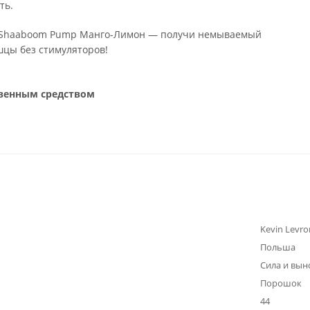
ть.
e Shaaboom Pump Манго-Лимон — получи немываемый
шцы без стимуляторов!
твенным средством
Kevin Levro
Польша
Сила и вын
Порошок
44