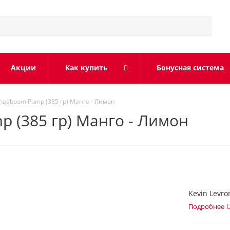
Акции
Как купить
Бонусная система
Shaaboom Pump (385 гр) Манго - Лимон
p (385 гр) Манго - Лимон
Kevin Levr
Подробнее