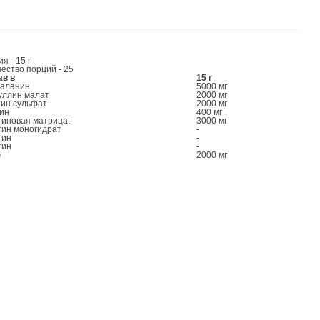
я - 15 г
ество порций - 25
ав в
15 г
-аланин
5000 мг
уллин малат
2000 мг
тин сульфат
2000 мг
ин
400 мг
тиновая матрица:
3000 мг
тин моногидрат
-
тин
-
тин
-
G
2000 мг