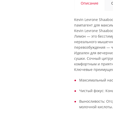
Описание
Kevin Levrone Shaab
пампагент для макси
Kevin Levrone Shaabo
Лимон — это бесстим
нереального мышечног
перевозбуждения — чи
Идеален для вечерних
сушки. Сочный цитру
комфортным и прият
Ключевые преимущес
Максимальный насо
Чистый фокус: Кон
Выносливость: Отс
молочной кислоты.