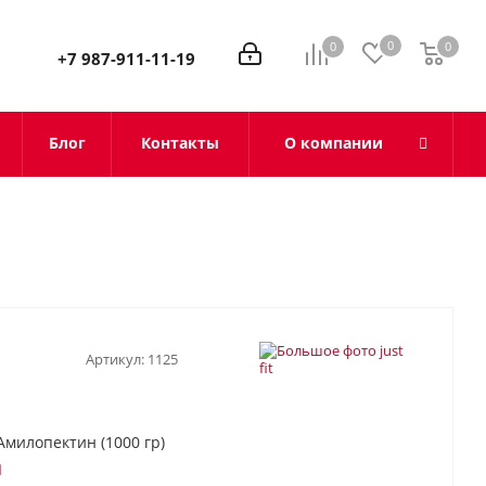
0
0
0
0
+7 987-911-11-19
Блог
Контакты
О компании
Артикул:
1125
Амилопектин (1000 гр)