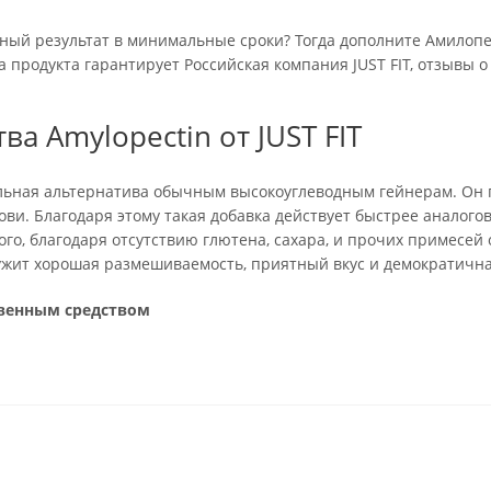
ый результат в минимальные сроки? Тогда дополните Амилопек
а продукта гарантирует Российская компания JUST FIT, отзывы о
а Amylopectin от JUST FIT
альная альтернатива обычным высокоуглеводным гейнерам. Он 
ови. Благодаря этому такая добавка действует быстрее аналого
ого, благодаря отсутствию глютена, сахара, и прочих примесе
ужит хорошая размешиваемость, приятный вкус и демократична
твенным средством