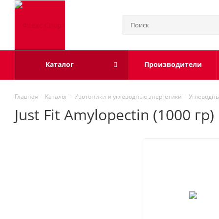
Каталог
Производители
Главная
-
Каталог
-
Изотоники и углеводные энергетики
-
Углеводны
Just Fit Amylopectin (1000 гр)