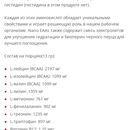
гистидин (гистидина в этом продукте нет).
Каждая из этих аминокислот обладает уникальными
свойствами и играет решающую роль в нашем рабочем
организме. Nano EAAs также содержит смесь электролитов
для улучшения гидратации и биоперин черного перца для
лучшего поглощения.
Состав на порцию(13 гр):
L-лейцин (BCAA): 2197 мг
L-изолейцин (BCAA): 1099 мг
L-валин (BCAA): 1099 мг
L-лизин: 1359 мг
L-метионин: 761 мг
L-фенилаланин: 902 мг
L-треонин: 1235 мг
L-триптофан: 897 мг
Витамин В12: 1,25 мкг