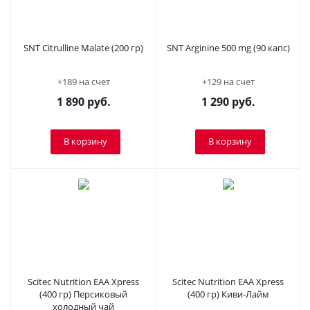
SNT Citrulline Malate (200 гр)
SNT Arginine 500 mg (90 капс)
+189 на счет
+129 на счет
1 890
руб.
1 290
руб.
В корзину
В корзину
Scitec Nutrition EAA Xpress
Scitec Nutrition EAA Xpress
(400 гр) Персиковый
(400 гр) Киви-Лайм
холодный чай