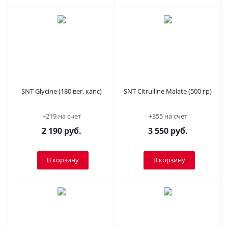
SNT Glycine (180 вег. капс)
SNT Citrulline Malate (500 гр)
+219 на счет
+355 на счет
2 190
руб.
3 550
руб.
В корзину
В корзину