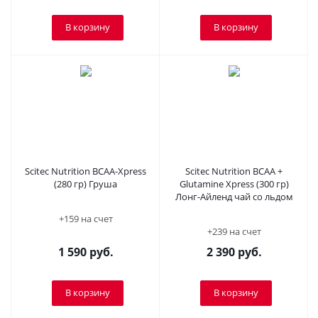
В корзину
В корзину
Scitec Nutrition BCAA-Xpress
Scitec Nutrition BCAA +
(280 гр) Груша
Glutamine Xpress (300 гр)
Лонг-Айленд чай со льдом
+159 на счет
+239 на счет
1 590
руб.
2 390
руб.
В корзину
В корзину