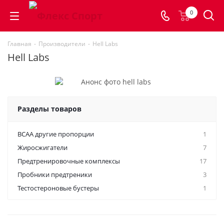
0
Главная
-
Производители
-
Hell Labs
Hell Labs
Разделы товаров
BCAA другие пропорции
1
Жиросжигатели
7
Предтренировочные комплексы
17
Пробники предтреники
3
Тестостероновые бустеры
1