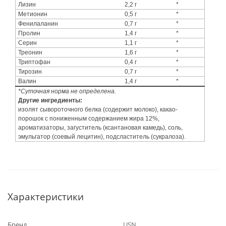
Лизин
2,2 г
*
Метионин
0,5 г
*
Фенилаланин
0,7 г
*
Пролин
1,4 г
*
Серин
1,1 г
*
Треонин
1,6 г
*
Триптофан
0,4 г
*
Тирозин
0,7 г
*
Валин
1,4 г
*
*Суточная норма не определена.
Другие ингредиенты:
изолят сывороточного белка (содержит молоко), какао-
порошок с пониженным содержанием жира 12%,
ароматизаторы, загуститель (ксантановая камедь), соль,
эмульгатор (соевый лецитин), подсластитель (сукралоза).
Характеристики
Бренд
USN