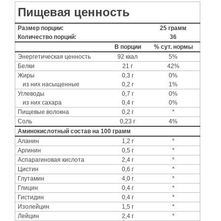
Пищевая ценность
Размер порции:
25 грамм
Количество порций:
36
В порции
% сут. нормы
Энергетическая ценность
92 ккал
5%
Белки
21 г
42%
Жиры
0,3 г
0%
из них насыщенные
0,2 г
1%
Углеводы
0,7 г
0%
из них сахара
0,4 г
0%
Пищевые волокна
0,2 г
*
Соль
0,23 г
4%
Аминокислотный состав на 100 грамм
Аланин
1,2 г
*
Аргинин
0,5 г
*
Аспарагиновая кислота
2,4 г
*
Цистин
0,6 г
*
Глутамин
4,0 г
*
Глицин
0,4 г
*
Гистидин
0,4 г
*
Изолейцин
1,5 г
*
Лейцин
2,4 г
*