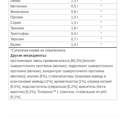
Лизин
2,3 г
*
Метионин
0,5 г
*
Фениланин
0,8 г
*
Пролин
1,5 г
*
Серин
1,3 г
*
Треонин
1,8 г
*
Триптофан
0,4 г
*
Тирозин
0,7 г
*
Валин
1,4 г
*
*Суточная норма не определена.
Другие ингредиенты:
протеиновая смесь премиум-класса [90,3%] [изолят
сывороточного протеина (молоко), гидролизат сывороточного
протеина (молоко), концентрат сывороточного протеина
(молоко)], инулин [5%], стабилизаторы (гуаровая камедь и
ксантановая камедь) [1%], ароматизатор [1%], хлорид натрия
[0,5%], подсластитель (сукралоза) [0,2%], краситель (бета-
каротин) [0,2%], Толераза™ L (лактаза, стабильная по рН)
[0,1%].