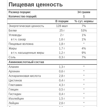
Пищевая ценность
Размер порции:
34 грамм
Количество порций:
1
В порции
% сут. нормы
Энергетическая ценность
128 ккал
7%
Белки
25 г
53%
Углеводы
2 г
1%
в т.ч. сахар
1,6 г
1%
Пищевые волокна
1,8 г
*
Жиры
1,7 г
4%
в т.ч. насыщенные жиры
1,2 г
9%
Соль
0,3 г
7%
Аминокислотный состав
Аланин
1,3 г
*
Аргинин
0,6 г
*
Аспарагиновая кислота
2,8 г
*
Цистинов
0,4 г
*
Глютамин
4,3 г
*
Глицин
0,5 г
*
Гистидин
0,4 г
*
Изолейцин
1,5 г
*
Лейцин
2,6 г
*