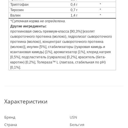
Триптофан
0,4 г
*
Тирозин
0,7 г
*
Валин
1,4 г
*
*Суточная норма не определена.
Другие ингредиенты:
протеиновая смесь премиум-класса [90,3%] [изолят
сывороточного протеина (молоко), гидролизат сывороточного
протеина (молоко), концентрат сывороточного протеина
(молоко)], инулин [5%], стабилизаторы (гуаровая камедь и
ксантановая камедь) [1%], ароматизатор [1%], хлорид натрия
[0,5%], подсластитель (сукралоза) [0,2%], краситель (бета-
каротин) [0,2%], Толераза™ L (лактаза, стабильная по рН)
[0,1%].
Характеристики
Бренд
USN
Страна
Бельгия