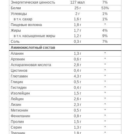
Энергетическая ценность
127 ккал
7%
Белки
25 г
53%
Углеводы
2 г
1%
в т.ч. сахар
1,6 г
1%
Пищевые волокна
1,8 г
*
Жиры
1,7 г
4%
в т.ч. насыщенные жиры
1,2 г
9%
Соль
0,3 г
7%
Аминокислотный состав
Аланин
1,3 г
*
Аргинин
0,6 г
*
Аспарагиновая кислота
2,8 г
*
Цистинов
0,4 г
*
Глютамин
4,3 г
*
Глицин
0,5 г
*
Гистидин
0,4 г
*
Изолейцин
1,5 г
*
Лейцин
2,6 г
*
Лизин
2,3 г
*
Метионин
0,5 г
*
Фениланин
0,8 г
*
Пролин
1,5 г
*
Серин
1,3 г
*
Треонин
1,8 г
*