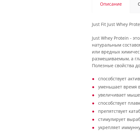
Описание
Just Fit Just Whey Prot
Just Whey Protein - 
натуральным составом
или вредных химичес
размешиваемым, а гл
Полезные свойства до
способствует акти
уменьшает время в
увеличивает мыше
способствует плав
препятствует ката
стимулирует выраб
укрепляет иммунну