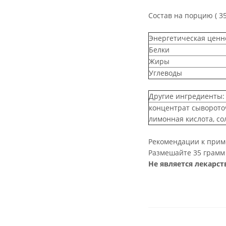
Состав на порцию ( 35
Энергетическая ценн
Белки
Жиры
Углеводы
Другие ингредиенты:
концентрат сывороточ
лимонная кислота, со
Рекомендации к при
Размешайте 35 грамм 
Не является лекарс