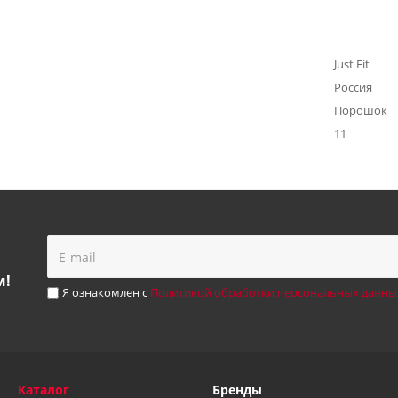
Just Fit
Россия
Порошок
11
м!
Я ознакомлен с
Политикой обработки персональных данны
Каталог
Бренды