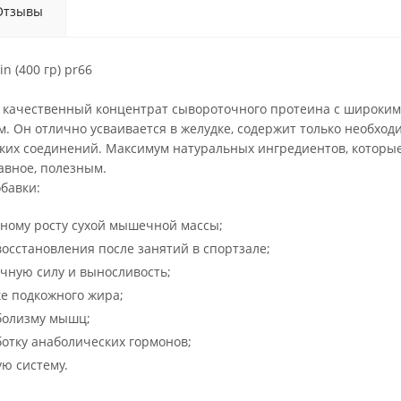
Отзывы
ein (400 гр) pr66
это качественный концентрат сывороточного протеина с широк
. Он отлично усваивается в желудке, содержит только необход
ких соединений. Максимум натуральных ингредиентов, которые
авное, полезным.
бавки:
вному росту сухой мышечной массы;
осстановления после занятий в спортзале;
чную силу и выносливость;
ке подкожного жира;
болизму мышц;
отку анаболических гормонов;
ю систему.