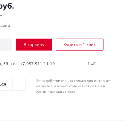
руб.
т
личии
В корзину
Купить в 1 клик
1 шт
, 39
тел: +7-987-911-11-19
Цена действительна только для интернет-
ься
магазина и может отличаться от цен в
розничных магазинах