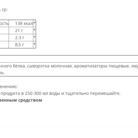
 гр:
ость
138 ккал
*
21 г
*
2.3 г
*
8,5 г
*
ного белка, сыворотка молочная, ароматизаторы пищевые, эму
ль.
менению:
продукта в 250-300 мл воды и тщательно перемешайте.
твенным средством