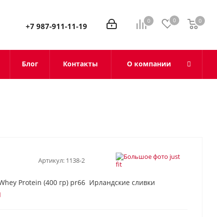
0
0
0
0
+7 987-911-11-19
Блог
Контакты
О компании
Артикул:
1138-2
st Whey Protein (400 гр) pr66 Ирландские сливки