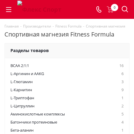
0
Главная
-
Производители
-
Fitness Formula
-
Спортивная магнезия
Спортивная магнезия Fitness Formula
Разделы товаров
BCAA 2:1:1
16
L-Аргинин и AAKG
6
L-Глютамин
3
L-Карнитин
9
L-Триптофан
1
L-Цитруллин
2
Аминокислотные комплексы
5
Батончики протеиновые
4
Бета-аланин
1